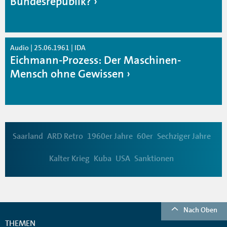
Bundesrepublik?
Audio | 25.06.1961 | IDA
Eichmann-Prozess: Der Maschinen-
Mensch ohne Gewissen
Saarland
ARD Retro
1960er Jahre
60er
Sechziger Jahre
Kalter Krieg
Kuba
USA
Sanktionen
Nach Oben
THEMEN