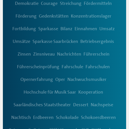
Demokratie
Courage
Streichung
Fördermitteln
Förderung
Gedenkstätten
Konzentrationslager
Fortbildung
Sparkasse
Bilanz
Einnahmen
Umsatz
Umsätze
Sparkasse Saarbrücken
Betriebsergebnis
Zinsen
Zinsniveau
Nachrichten
Führerschein
Führerscheinprüfung
Fahrschule
Fahrschulen
Opernerfahrung
Oper
Nachwuchsmusiker
Hochschule für Musik Saar
Kooperation
Saarländisches Staatstheater
Dessert
Nachspeise
Nachtisch
Erdbeeren
Schokolade
Schokoerdbeeren