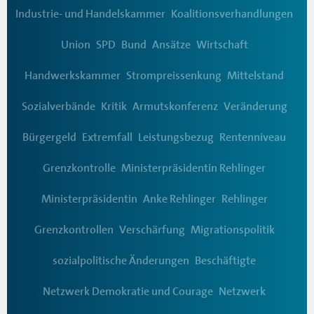
Industrie- und Handelskammer
Koalitionsverhandlungen
Union
SPD
Bund
Ansätze
Wirtschaft
Handwerkskammer
Strompreissenkung
Mittelstand
Sozialverbände
Kritik
Armutskonferenz
Veränderung
Bürgergeld
Extremfall
Leistungsbezug
Rentenniveau
Grenzkontrolle
Ministerpräsidentin Rehlinger
Ministerpräsidentin
Anke Rehlinger
Rehlinger
Grenzkontrollen
Verschärfung
Migrationspolitik
sozialpolitische Änderungen
Beschäftigte
Netzwerk Demokratie und Courage
Netzwerk