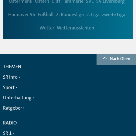
Ostermenü
Ostern
Cliff Hämmerle
SVE
SV Elversberg
Hannover 96
Fußball
2. Bundesliga
2. Liga
zweite Liga
Wetter
Wetteraussichten
Nach Oben
THEMEN
SR info
Sport
Unterhaltung
Ratgeber
RADIO
SR 1