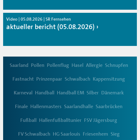
Video | 05.08.2026 | SR Fernsehen
aktueller bericht (05.08.2026)
Saarland
Pollen
Pollenflug
Hasel
Allergie
Schnupfen
Fastnacht
Prinzenpaar
Schwalbach
Kappensitzung
Karneval
Handball
Handball EM
Silber
Dänemark
Finale
Hallenmasters
Saarlandhalle
Saarbrücken
Fußball
Hallenfußballtunier
FSV Jägersburg
FV Schwalbach
HG Saarlouis
Friesenhem
Sieg