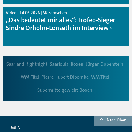
Video | 14.06.2026 | SR Fernsehen
„Das bedeutet mir alles“: Trofeo-Sieger
Sindre Orholm-Lonseth im Interview
Saarland
fightnight
Saarlouis
Boxen
Jürgen Doberstein
WM-Titel
Pierre Hubert Dibombe
WM Titel
Supermittelgewicht-Boxen
Nach Oben
THEMEN