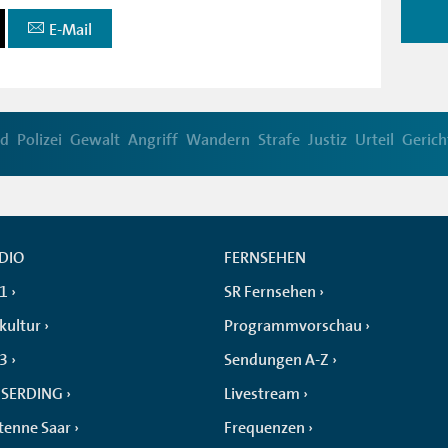
E-Mail
nd
Polizei
Gewalt
Angriff
Wandern
Strafe
Justiz
Urteil
Gerich
DIO
FERNSEHEN
 1
SR Fernsehen
kultur
Programmvorschau
 3
Sendungen A-Z
SERDING
Livestream
tenne Saar
Frequenzen