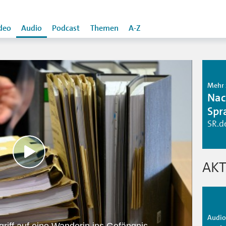
deo
Audio
Podcast
Themen
A-Z
Mehr 
Nac
Spr
SR.d
AKT
Audio 