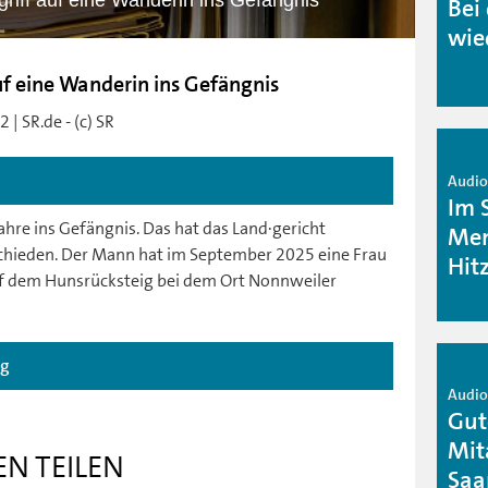
iff auf eine Wanderin ins Gefängnis
Bei
wie
f eine Wanderin ins Gefängnis
| SR.de - (c) SR
Audio 
Im 
ahre ins Gefängnis. Das hat das Land·gericht
Men
schieden. Der Mann hat im September 2025 eine Frau
Hit
auf dem Hunsrücksteig bei dem Ort Nonnweiler
ag
Audio 
Gut
Mit
EN TEILEN
Saa