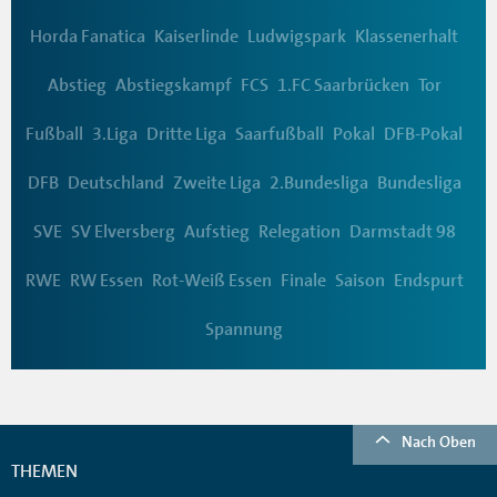
Horda Fanatica
Kaiserlinde
Ludwigspark
Klassenerhalt
Abstieg
Abstiegskampf
FCS
1.FC Saarbrücken
Tor
Fußball
3.Liga
Dritte Liga
Saarfußball
Pokal
DFB-Pokal
DFB
Deutschland
Zweite Liga
2.Bundesliga
Bundesliga
SVE
SV Elversberg
Aufstieg
Relegation
Darmstadt 98
RWE
RW Essen
Rot-Weiß Essen
Finale
Saison
Endspurt
Spannung
Nach Oben
THEMEN