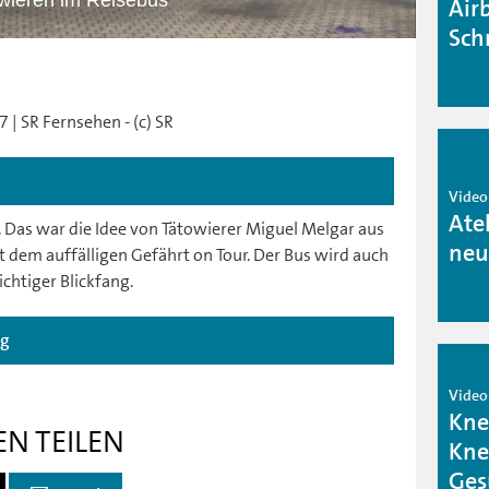
wieren im Reisebus
Air
Sch
 | SR Fernsehen - (c) SR
Video
Ate
. Das war die Idee von Tätowierer Miguel Melgar aus
neu
t dem auffälligen Gefährt on Tour. Der Bus wird auch
ichtiger Blickfang.
ag
Video
Kne
EN TEILEN
Kne
Ges