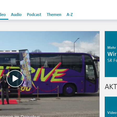
deo
Audio
Podcast
Themen
A-Z
Mehr 
Wir
SR F
AKT
Video