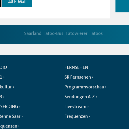
E-Mail
Saarland
Tatoo-Bus
Tätowierer
Tatoos
DIO
FERNSEHEN
 1
SR Fernsehen
kultur
Programmvorschau
 3
Sendungen A-Z
SERDING
Livestream
tenne Saar
Frequenzen
equenzen