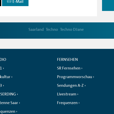
E-Mail
Saarland
Techno
Techno DJane
DIO
FERNSEHEN
 1
SR Fernsehen
kultur
Programmvorschau
 3
Sendungen A-Z
SERDING
Livestream
tenne Saar
Frequenzen
equenzen