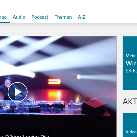
deo
Audio
Podcast
Themen
A-Z
Mehr 
Wir
SR F
AKT
Video