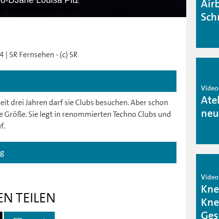
o-DJane Louisa Pitz
Air
Sch
 | SR Fernsehen - (c) SR
Video
Ate
seit drei Jahren darf sie Clubs besuchen. Aber schon
neu
chte Größe. Sie legt in renommierten Techno Clubs und
f.
ag
Video
Kne
EN TEILEN
Kne
Ges