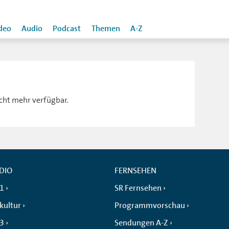
deo
Audio
Podcast
Themen
A-Z
icht mehr verfügbar.
DIO
FERNSEHEN
 1
SR Fernsehen
kultur
Programmvorschau
 3
Sendungen A-Z