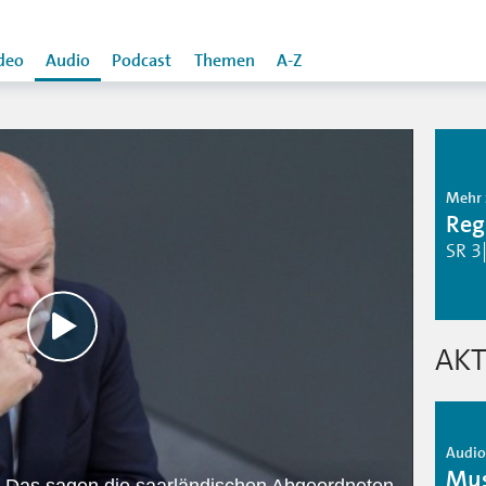
deo
Audio
Podcast
Themen
A-Z
Mehr 
Reg
SR 3
AKT
Audio 
Mus