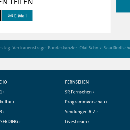
EN TEILEN
E-Mail
estag
Vertrauensfrage
Bundeskanzler
Olaf Scholz
Saarländisc
DIO
FERNSEHEN
 1
SR Fernsehen
kultur
Programmvorschau
 3
Sendungen A-Z
SERDING
Livestream