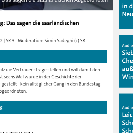
: Das sagen die saarländischen Abgeordneten
in 
Neu
g: Das sagen die saarländischen
 | SR 3 - Moderation: Simin Sadeghi (c) SR
Audio 
Sie
Che
auß
lz die Vertrauensfrage stellen und will damit den
Win
t sechs Mal wurde in der Geschichte der
gestellt - kein alltäglicher Gang in den Bundestag
Abgeordneten.
ag
Audio 
Lei
Sch
Sch