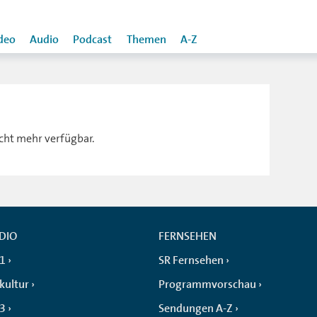
deo
Audio
Podcast
Themen
A-Z
icht mehr verfügbar.
DIO
FERNSEHEN
 1
SR Fernsehen
kultur
Programmvorschau
 3
Sendungen A-Z