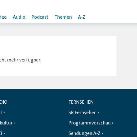
deo
Audio
Podcast
Themen
A-Z
icht mehr verfügbar.
DIO
FERNSEHEN
 1
SR Fernsehen
kultur
Programmvorschau
 3
Sendungen A-Z