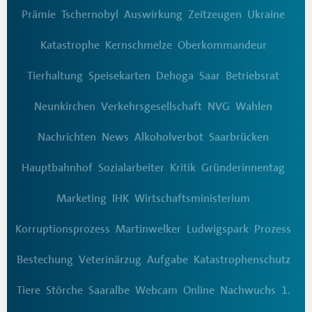
Prämie
Tschernobyl
Auswirkung
Zeitzeugen
Ukraine
Katastrophe
Kernschmelze
Oberkommandeur
Tierhaltung
Speisekarten
Dehoga
Saar
Betriebsrat
Neunkirchen
Verkehrsgesellschaft
NVG
Wahlen
Nachrichten
News
Alkoholverbot
Saarbrücken
Hauptbahnhof
Sozialarbeiter
Kritik
Gründerinnentag
Marketing
IHK
Wirtschaftsministerium
Korruptionsprozess
Martinwelker
Ludwigspark
Prozess
Bestechung
Veterinärzug
Aufgabe
Katastrophenschutz
Tiere
Störche
Saaralbe
Webcam
Online
Nachwuchs
1.