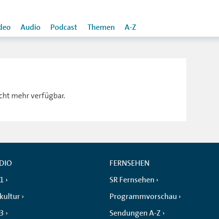
deo
Audio
Podcast
Themen
A-Z
icht mehr verfügbar.
DIO
FERNSEHEN
 1
SR Fernsehen
kultur
Programmvorschau
 3
Sendungen A-Z