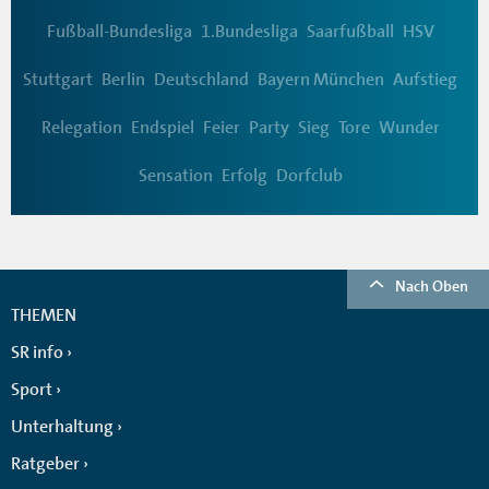
Fußball-Bundesliga
1.Bundesliga
Saarfußball
HSV
Stuttgart
Berlin
Deutschland
Bayern München
Aufstieg
Relegation
Endspiel
Feier
Party
Sieg
Tore
Wunder
Sensation
Erfolg
Dorfclub
Nach Oben
THEMEN
SR info
Sport
Unterhaltung
Ratgeber