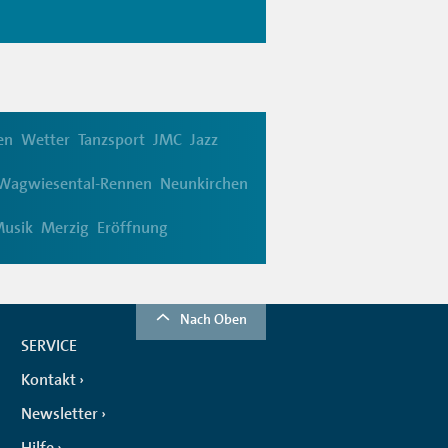
en
Wetter
Tanzsport
JMC
Jazz
Wagwiesental-Rennen
Neunkirchen
usik
Merzig
Eröffnung
Nach Oben
SERVICE
Kontakt
Newsletter
Hilfe