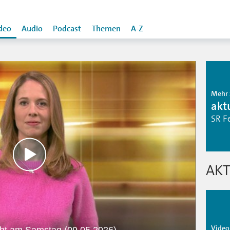
deo
Audio
Podcast
Themen
A-Z
Mehr 
aktu
SR F
AKT
Video