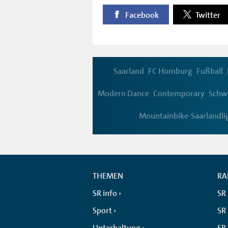
Facebook
Twitter
Saarland
FC Homburg
Fußball
Modern Dance
Contemporary
Schw
Mountainbike-Saarlandli
THEMEN
RA
SR info
SR
Sport
SR 
Unterhaltung
SR