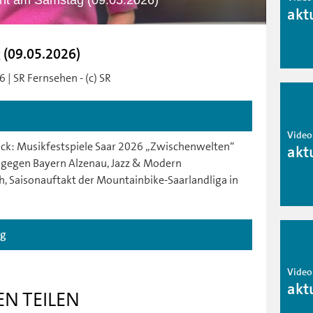
icht am Samstag (09.05.2026)
akt
g (09.05.2026)
 | SR Fernsehen - (c) SR
Video
ck: Musikfestspiele Saar 2026 „Zwischenwelten“
akt
 gegen Bayern Alzenau, Jazz & Modern
, Saisonauftakt der Mountainbike-Saarlandliga in
ag
Video
akt
EN TEILEN