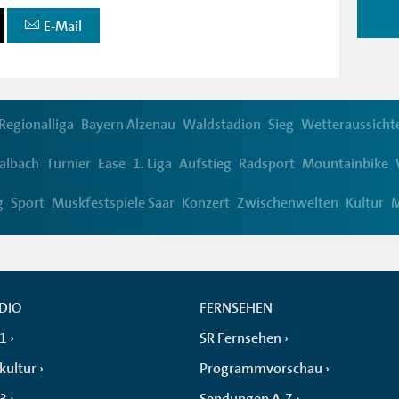
E-Mail
Regionalliga
Bayern Alzenau
Waldstadion
Sieg
Wetteraussicht
albach
Turnier
Ease
1. Liga
Aufstieg
Radsport
Mountainbike
g
Sport
Muskfestspiele Saar
Konzert
Zwischenwelten
Kultur
M
DIO
FERNSEHEN
 1
SR Fernsehen
kultur
Programmvorschau
 3
Sendungen A-Z