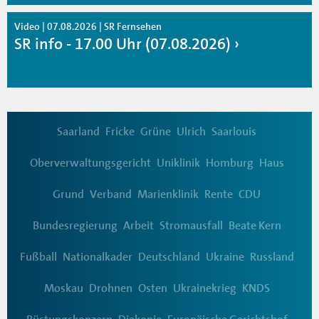
Video | 07.08.2026 | SR Fernsehen
SR info - 17.00 Uhr (07.08.2026)
Saarland
Fricke
Grüne
Ulrich
Saarlouis
Oberverwaltungsgericht
Uniklinik
Homburg
Haus
Grund
Verband
Marienklinik
Rente
CDU
Bundesregierung
Arbeit
Stromausfall
Beate Kern
Fußball
Nationalkader
Deutschland
Ukraine
Russland
Moskau
Drohnen
Osten
Ukrainekrieg
KNDS