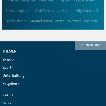
Rüstungskonzern
Diakonie
Europäische Gerichtshof
Forschungsstelle
Anti-Rassismus
Kirchenmitgliedschaft
Nagelsmann
Manuel Neuer
Wetter
Wetteraussichten
Nach Oben
THEMEN
SR info
Sport
Unterhaltung
Ratgeber
RADIO
SR 1