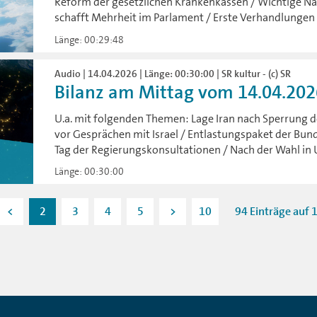
Reform der gesetzlichen Krankenkassen / Wichtige N
schafft Mehrheit im Parlament / Erste Verhandlungen 
Länge: 00:29:48
Audio | 14.04.2026 | Länge: 00:30:00 | SR kultur - (c) SR
Bilanz am Mittag vom 14.04.202
U.a. mit folgenden Themen: Lage Iran nach Sperrung 
vor Gesprächen mit Israel / Entlastungspaket der Bun
Tag der Regierungskonsultationen / Nach der Wahl in
Länge: 00:30:00
<
2
3
4
5
>
10
94 Einträge auf 