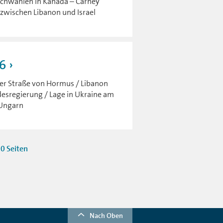
achwahlen in Kanada – Carney
zwischen Libanon und Israel
6
der Straße von Hormus / Libanon
desregierung / Lage in Ukraine am
 Ungarn
10 Seiten
Nach Oben