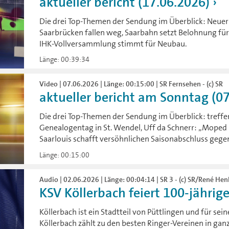
aktueller bericht (17.06.2026)
Die drei Top-Themen der Sendung im Überblick: Neuer 
Saarbrücken fallen weg, Saarbahn setzt Belohnung für 
IHK-Vollversammlung stimmt für Neubau.
Länge: 00:39:34
Video | 07.06.2026 | Länge: 00:15:00 | SR Fernsehen - (c) SR
aktueller bericht am Sonntag (0
Die drei Top-Themen der Sendung im Überblick: treffe
Genealogentag in St. Wendel, Uff da Schnerr: „Moped 
Saarlouis schafft versöhnlichen Saisonabschluss geg
Länge: 00:15:00
Audio | 02.06.2026 | Länge: 00:04:14 | SR 3 - (c) SR/René He
KSV Köllerbach feiert 100-jährig
Köllerbach ist ein Stadtteil von Püttlingen und für sei
Köllerbach zählt zu den besten Ringer-Vereinen in ga