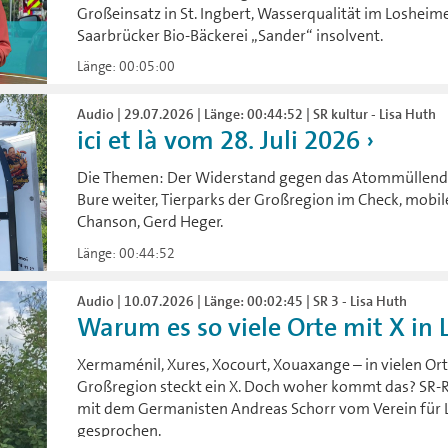
Großeinsatz in St. Ingbert, Wasserqualität im Losheime
Saarbrücker Bio-Bäckerei „Sander“ insolvent.
Länge: 00:05:00
Audio | 29.07.2026 | Länge: 00:44:52 | SR kultur - Lisa Huth
ici et là vom 28. Juli 2026
Die Themen: Der Widerstand gegen das Atommüllendla
Bure weiter, Tierparks der Großregion im Check, mobil
Chanson, Gerd Heger.
Länge: 00:44:52
Audio | 10.07.2026 | Länge: 00:02:45 | SR 3 - Lisa Huth
Warum es so viele Orte mit X in L
Xermaménil, Xures, Xocourt, Xouaxange – in vielen Or
Großregion steckt ein X. Doch woher kommt das? SR-R
mit dem Germanisten Andreas Schorr vom Verein für 
gesprochen.