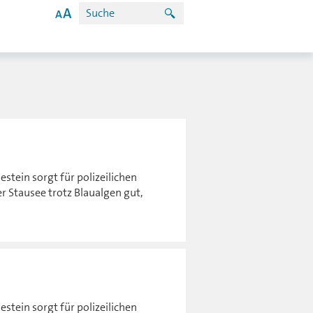
stein sorgt für polizeilichen
r Stausee trotz Blaualgen gut,
stein sorgt für polizeilichen