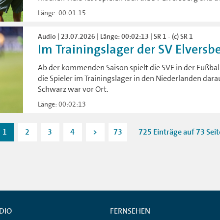
Länge: 00:01:15
Audio | 23.07.2026 | Länge: 00:02:13 | SR 1 - (c) SR 1
Im Trainingslager der SV Elversb
Ab der kommenden Saison spielt die SVE in der Fußball
die Spieler im Trainingslager in den Niederlanden dara
Schwarz war vor Ort.
Länge: 00:02:13
1
2
3
4
>
73
725 Einträge auf 73 Sei
DIO
FERNSEHEN