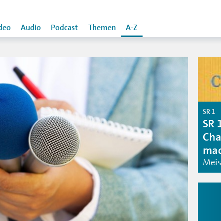
deo
Audio
Podcast
Themen
A-Z
SR 1
SR 1
Char
mac
Meis