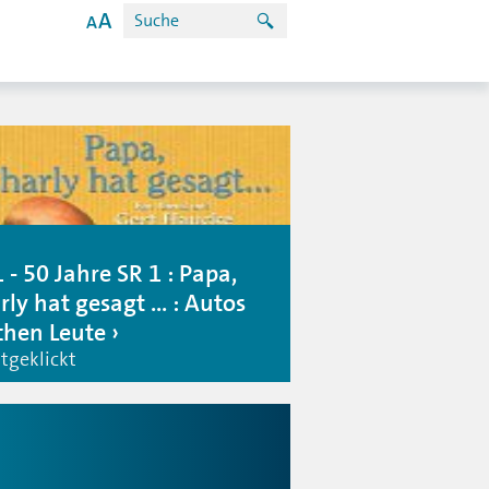
 - 50 Jahre SR 1 : Papa,
ly hat gesagt ... : Autos
hen Leute
tgeklickt