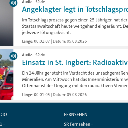
Audio | SR.de
Angeklagter legt in Totschlagspro
Im Totschlagsprozess gegen einen 25-Jährigen hat der
Staatsanwaltschaft heute weitgehend eingeräumt. Der 
jedwede Tötungsabsicht.
Länge: 00:01:07 | Datum: 05.08.2026
Audio | SR.de
Einsatz in St. Ingbert: Radioaktiv
Ein 24-Jähriger steht im Verdacht des unsachgemäße
Mineralien. Am Mittwoch hat das Innenministerium wei
Offenbar ist der Umgang mit den radioaktiven Steinen 
Länge: 00:01:05 | Datum: 05.08.2026
DIO
FERNSEHEN
 1
SR Fernsehen