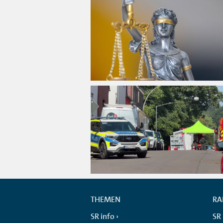
THEMEN
RA
SR info
SR