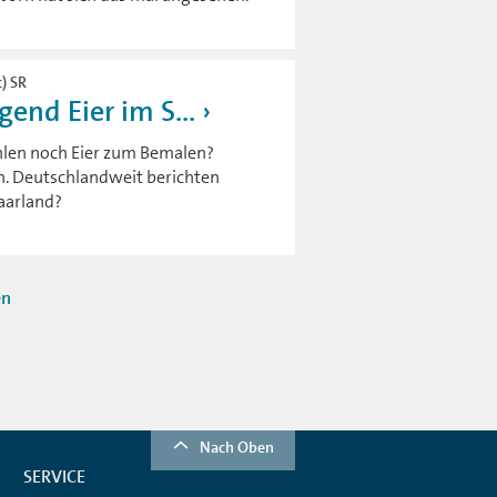
c) SR
end Eier im S...
hlen noch Eier zum Bemalen?
n. Deutschlandweit berichten
aarland?
en
Nach Oben
SERVICE