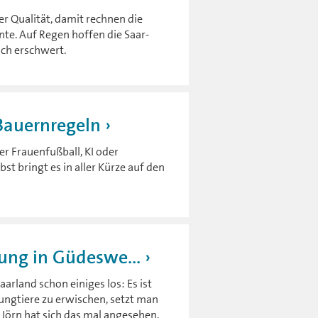
r Qualität, damit rechnen die
nte. Auf Regen hoffen die Saar-
uch erschwert.
 Bauernregeln
er Frauenfußball, KI oder
t bringt es in aller Kürze auf den
ung in Güdeswe...
arland schon einiges los: Es ist
ngtiere zu erwischen, setzt man
Jörn hat sich das mal angesehen.