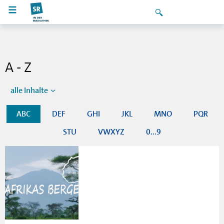
A - Z
alle Inhalte
ABC
DEF
GHI
JKL
MNO
PQR
STU
VWXYZ
0...9