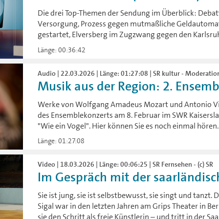
Die drei Top-Themen der Sendung im Überblick: Debat
Versorgung, Prozess gegen mutmaßliche Geldautoma
gestartet, Elversberg im Zugzwang gegen den Karlsruh
Länge: 00:36:42
Audio | 22.03.2026 | Länge: 01:27:08 | SR kultur - Moderation
Musik aus der Region: 2. Ensembl
Werke von Wolfgang Amadeus Mozart und Antonio Vi
des Ensemblekonzerts am 8. Februar im SWR Kaiserslau
"Wie ein Vogel". Hier können Sie es noch einmal hören.
Länge: 01:27:08
Video | 18.03.2026 | Länge: 00:06:25 | SR Fernsehen - (c) SR
Im Gespräch mit der saarländisch
Sie ist jung, sie ist selbstbewusst, sie singt und tanzt
Sigal war in den letzten Jahren am Grips Theater in Be
sie den Schritt als freie Künstlerin – und tritt in der Sa