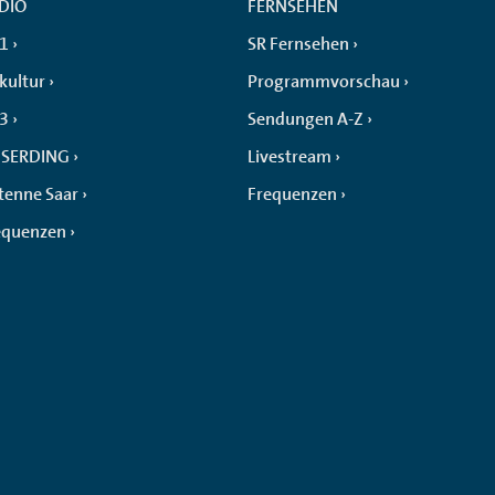
DIO
FERNSEHEN
 1
SR Fernsehen
kultur
Programmvorschau
 3
Sendungen A-Z
SERDING
Livestream
tenne Saar
Frequenzen
equenzen