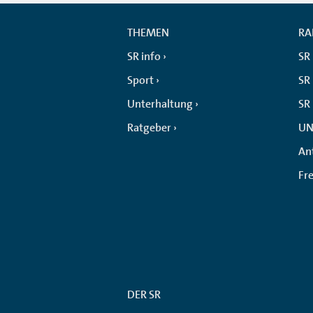
THEMEN
RA
SR info
SR
Sport
SR 
Unterhaltung
SR
Ratgeber
UN
An
Fr
DER SR