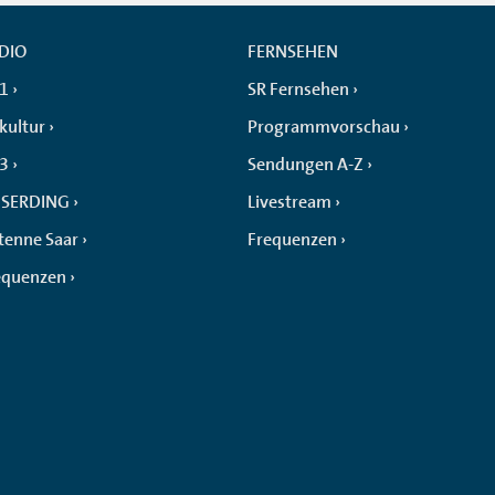
DIO
FERNSEHEN
 1
SR Fernsehen
kultur
Programmvorschau
 3
Sendungen A-Z
SERDING
Livestream
tenne Saar
Frequenzen
equenzen