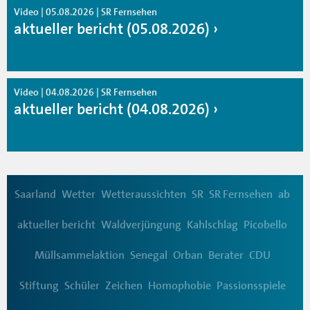
Video | 05.08.2026 | SR Fernsehen
aktueller bericht (05.08.2026)
Video | 04.08.2026 | SR Fernsehen
aktueller bericht (04.08.2026)
Saarland
Wetter
Wetteraussichten
SR
SR Fernsehen
ab
aktueller bericht
Waldverjüngung
Kahlschlag
Picobello
Müllsammelaktion
Senegal
Orban
Berater
CDU
Stiftung
Schüler
Zeichen
Homophobie
Passionsspiele