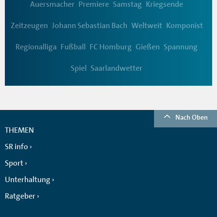
Auersmacher
Premiere
Samstag
Kriegsende
Zeitzeugen
Johann Sebastian Bach
Weltweit
Komponist
Regionalliga
Fußball
FC Homburg
Gießen
Spannung
Spiel
Saarlandwetter
Nach Oben
THEMEN
SR info
Sport
Unterhaltung
Ratgeber